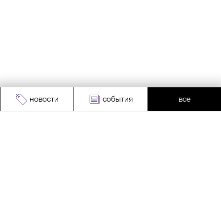
новости
события
все
Адрес:
Москва, Проспект Мира, 211, корпус
2, МЦК «Ростокино»
+7 (495) 966 64 98