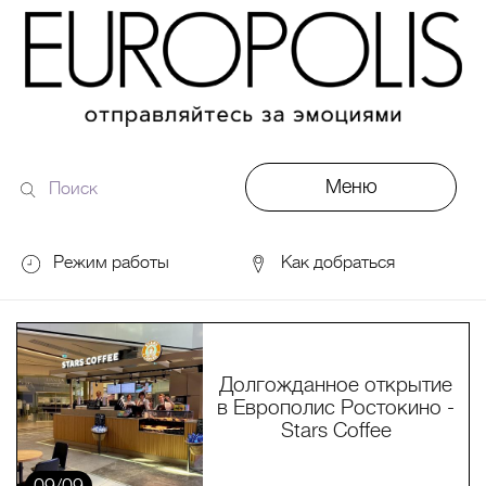
Меню
Поиск
по
сайту
Режим работы
Как добраться
DDX Fitness
06:00 – 00:00
ОКЕЙ
09:00 – 24:00
VASILCHUKI Chaihona №1
11:00 –
Долгожданное открытие
23:00
в Европолис Ростокино -
Кинотеатр "МИРАЖ Синема
10:00
Stars Coffee
до последнего сеанса
09/09