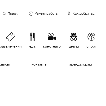
Поиск
Режим работы
Как добраться
по
сайту
DDX Fitness
06:00 – 00:00
ОКЕЙ
09:00 – 24:00
VASILCHUKI Chaihona №1
11:00 –
23:00
развлечения
еда
кинотеатр
детям
спорт
Кинотеатр "МИРАЖ Синема
10:00
до последнего сеанса
рвисы
контакты
арендаторам