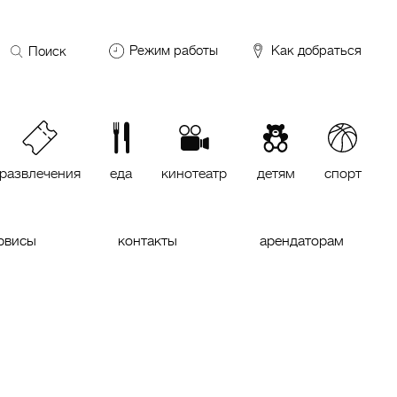
Поиск
Режим работы
Как добраться
по
сайту
DDX Fitness
06:00 – 00:00
ОКЕЙ
09:00 – 24:00
VASILCHUKI Chaihona №1
11:00 –
23:00
развлечения
еда
кинотеатр
детям
спорт
Кинотеатр "МИРАЖ Синема
10:00
до последнего сеанса
рвисы
контакты
арендаторам