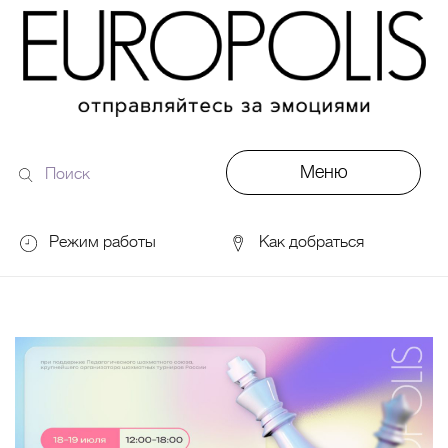
Меню
Поиск
по
сайту
Режим работы
Как добраться
DDX Fitness
06:00 – 00:00
ОКЕЙ
09:00 – 24:00
VASILCHUKI Chaihona №1
11:00 –
23:00
Кинотеатр "МИРАЖ Синема
10:00
до последнего сеанса