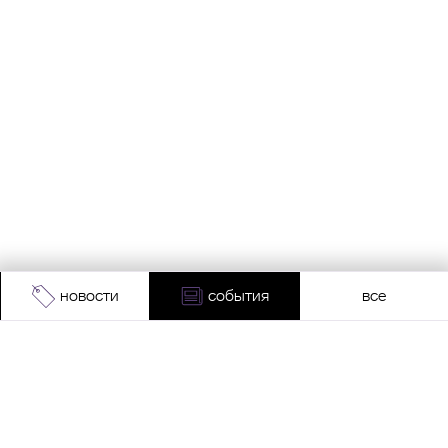
новости
события
все
Адрес:
Москва, Проспект Мира, 211, корпус
2, МЦК «Ростокино»
+7 (495) 966 64 98