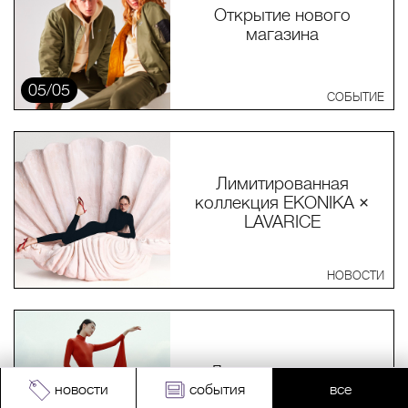
Открытие нового
магазина
05/05
СОБЫТИЕ
Лимитированная
коллекция EKONIKA ×
LAVARICE
НОВОСТИ
Летняя коллекция
EKONIKA
новости
события
все