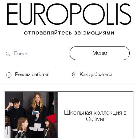
Меню
Поиск
по
сайту
Режим работы
Как добраться
DDX Fitness
06:00 – 00:00
ОКЕЙ
09:00 – 24:00
VASILCHUKI Chaihona №1
11:00 –
23:00
Школьная коллекция в
Gulliver
Кинотеатр "МИРАЖ Синема
10:00
до последнего сеанса