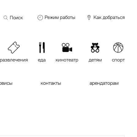
Поиск
Режим работы
Как добраться
по
сайту
DDX Fitness
06:00 – 00:00
ОКЕЙ
09:00 – 24:00
VASILCHUKI Chaihona №1
11:00 –
23:00
развлечения
еда
кинотеатр
детям
спорт
Кинотеатр "МИРАЖ Синема
10:00
до последнего сеанса
рвисы
контакты
арендаторам