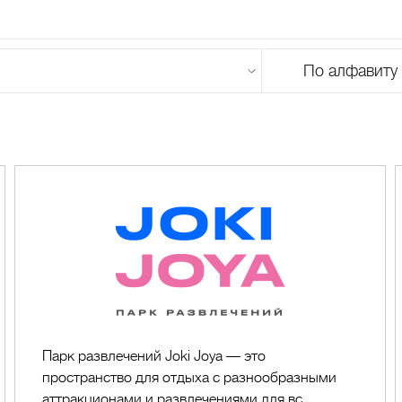
По алфавиту
U
V
W
X
Y
Z
0-9
А
Б
В
Г
Д
Е
Ж
З
И
Й
К
Л
М
Joki
Joya
Парк развлечений Joki Joya — это
пространство для отдыха с разнообразными
аттракционами и развлечениями для вс...