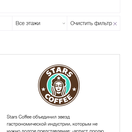
Этаж
Очистить фильтр
магазина
Н
О
П
Р
С
Т
У
Ф
Х
Ц
Ч
Ш
Щ
Ъ
Ы
Ь
Э
Ю
Я
Stars
Coffee
Stars Coffee объединил звезд
гастрономической индустрии, которым не
нужно долгое представление: -артист, продю...