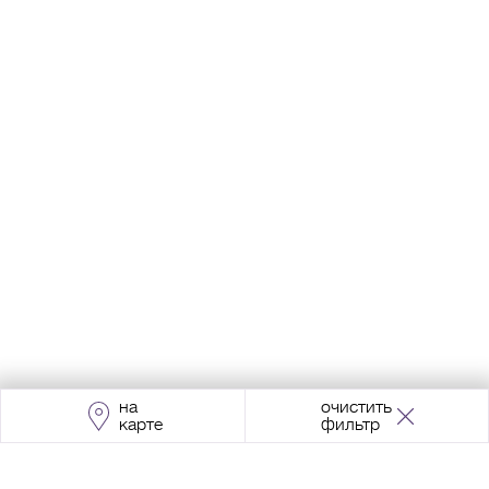
на
очистить
карте
фильтр
Адрес:
Москва, Проспект Мира, 211, корпус