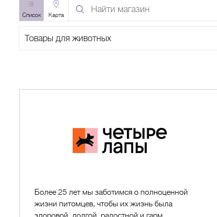
Найти
магазин
Список
Карта
по
Поиск
названию
по
категории
A
B
C
D
E
F
G
H
I
J
K
L
M
N
O
P
Q
R
S
T
Четыре
Лапы
Более 25 лет мы заботимся о полноценной
жизни питомцев, чтобы их жизнь была
здоровой, долгой, радостной и гарм...