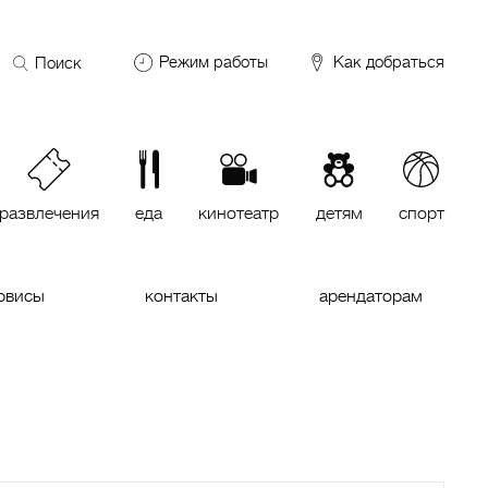
Поиск
Режим работы
Как добраться
по
сайту
DDX Fitness
06:00 – 00:00
ОКЕЙ
09:00 – 24:00
VASILCHUKI Chaihona №1
11:00 –
23:00
развлечения
еда
кинотеатр
детям
спорт
Кинотеатр "МИРАЖ Синема
10:00
до последнего сеанса
рвисы
контакты
арендаторам