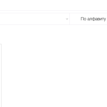
По алфавиту
U
V
W
X
Y
Z
0-9
А
Б
В
Г
Д
Е
Ж
З
И
Й
К
Л
М