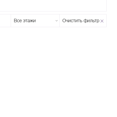
Этаж
Очистить фильтр
магазина
Н
О
П
Р
С
Т
У
Ф
Х
Ц
Ч
Ш
Щ
Ъ
Ы
Ь
Э
Ю
Я