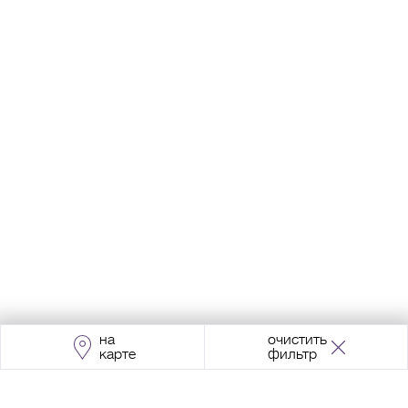
на
очистить
карте
фильтр
Адрес:
Москва, Проспект Мира, 211, корпус