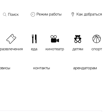
Поиск
Режим работы
Как добраться
по
сайту
DDX Fitness
06:00 – 00:00
ОКЕЙ
09:00 – 24:00
VASILCHUKI Chaihona №1
11:00 –
23:00
развлечения
еда
кинотеатр
детям
спорт
Кинотеатр "МИРАЖ Синема
10:00
до последнего сеанса
рвисы
контакты
арендаторам