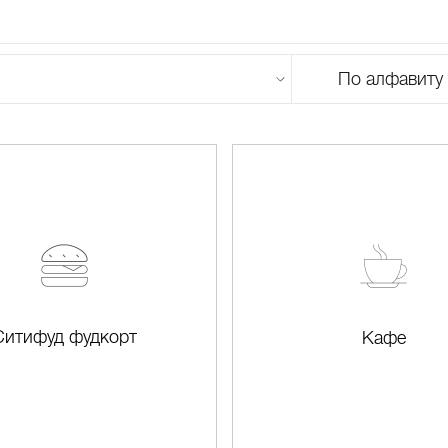
По алфавиту
U
V
W
X
Y
Z
0-9
А
Б
В
Г
Д
Е
Ж
З
И
Й
К
Л
М
Ситифуд фудкорт
Кафе