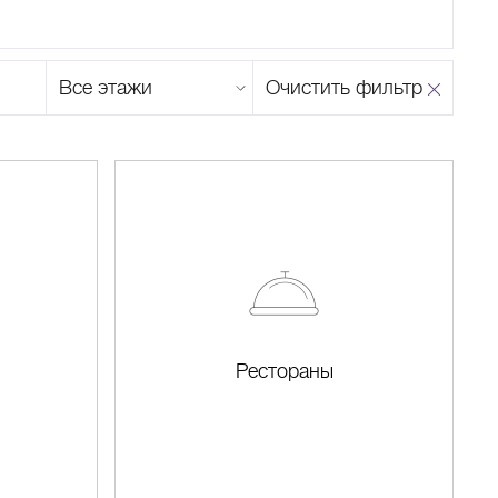
Этаж
Очистить фильтр
магазина
Н
О
П
Р
С
Т
У
Ф
Х
Ц
Ч
Ш
Щ
Ъ
Ы
Ь
Э
Ю
Я
Рестораны