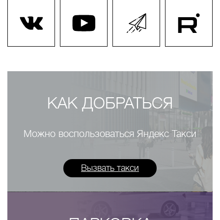
Салоны сотовой связи
Продукты
ВК
YouTube
Instagram
Instagr
Банки и банкоматы
Подарки и сувениры
Книги и товары для хобби
КАК ДОБРАТЬСЯ
Туалеты
Комната матери и ребенка
Можно воспользоваться Яндекс Такси
Туалеты для инвалидов
Зона WiFi
Вызвать такси
Гардероб
Товары для животных
Ситифуд Фудкорт