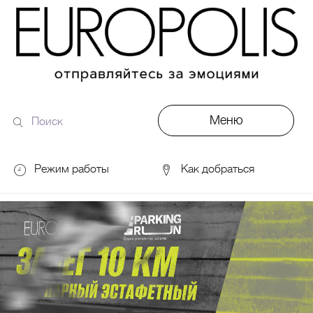
Меню
Поиск
по
сайту
Режим работы
Как добраться
DDX Fitness
06:00 – 00:00
ОКЕЙ
09:00 – 24:00
VASILCHUKI Chaihona №1
11:00 –
23:00
Кинотеатр "МИРАЖ Синема
10:00
до последнего сеанса