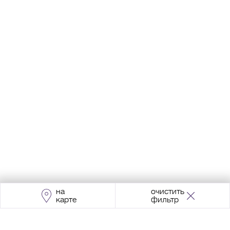
на
очистить
карте
фильтр
Адрес:
Москва, Проспект Мира, 211, корпус