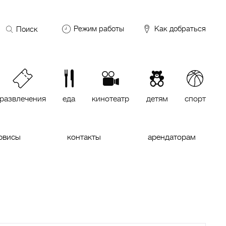
Поиск
Режим работы
Как добраться
по
сайту
DDX Fitness
06:00 – 00:00
ОКЕЙ
09:00 – 24:00
VASILCHUKI Chaihona №1
11:00 –
23:00
развлечения
еда
кинотеатр
детям
спорт
Кинотеатр "МИРАЖ Синема
10:00
до последнего сеанса
рвисы
контакты
арендаторам