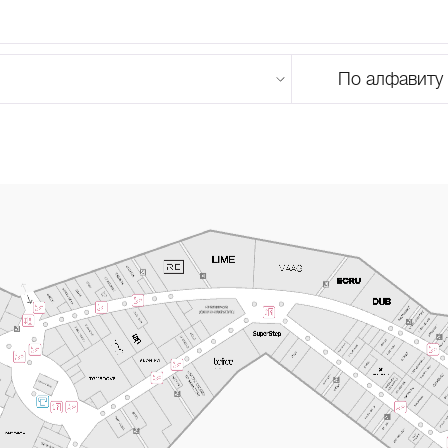
По алфавиту
U
V
W
X
Y
Z
0-9
А
Б
В
Г
Д
Е
Ж
З
И
Й
К
Л
М