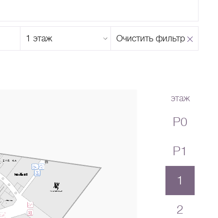
Этаж
Очистить фильтр
магазина
Н
О
П
Р
С
Т
У
Ф
Х
Ц
Ч
Ш
Щ
Ъ
Ы
Ь
Э
Ю
Я
этаж
P0
P1
1
2