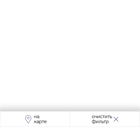
на
очистить
карте
фильтр
Адрес:
Москва, Проспект Мира, 211, корпус