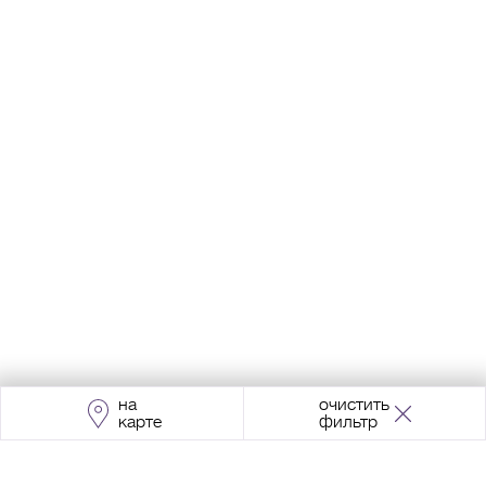
на
очистить
карте
фильтр
Адрес:
Москва, Проспект Мира, 211, корпус