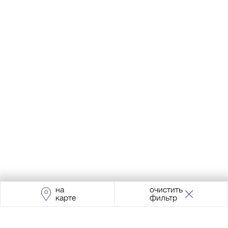
на
очистить
карте
фильтр
Адрес:
Москва, Проспект Мира, 211, корпус