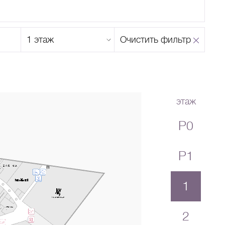
Этаж
Очистить фильтр
магазина
Н
О
П
Р
С
Т
У
Ф
Х
Ц
Ч
Ш
Щ
Ъ
Ы
Ь
Э
Ю
Я
этаж
P0
P1
1
2