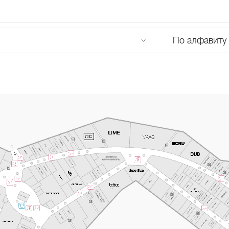
По алфавиту
U
V
W
X
Y
Z
0-9
А
Б
В
Г
Д
Е
Ж
З
И
Й
К
Л
М