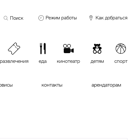
Поиск
Режим работы
Как добраться
по
сайту
DDX Fitness
06:00 – 00:00
ОКЕЙ
09:00 – 24:00
VASILCHUKI Chaihona №1
11:00 –
23:00
развлечения
еда
кинотеатр
детям
спорт
Кинотеатр "МИРАЖ Синема
10:00
до последнего сеанса
рвисы
контакты
арендаторам