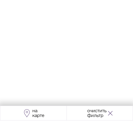
на
очистить
карте
фильтр
Адрес:
Москва, Проспект Мира, 211, корпус