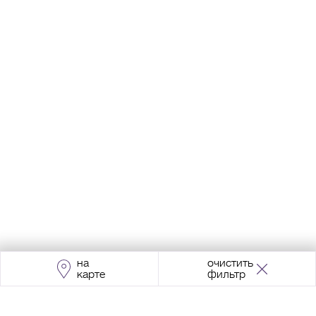
на
очистить
карте
фильтр
Адрес:
Москва, Проспект Мира, 211, корпус