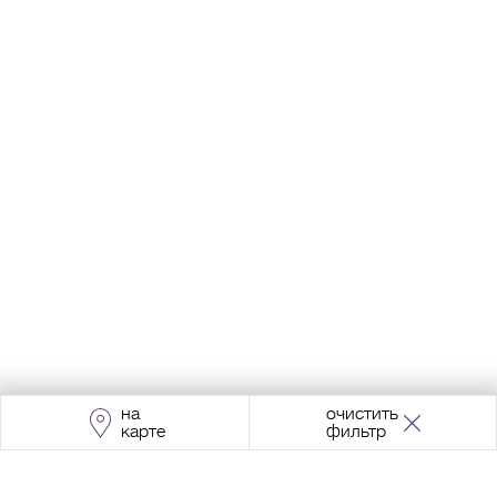
на
очистить
карте
фильтр
Адрес:
Москва, Проспект Мира, 211, корпус