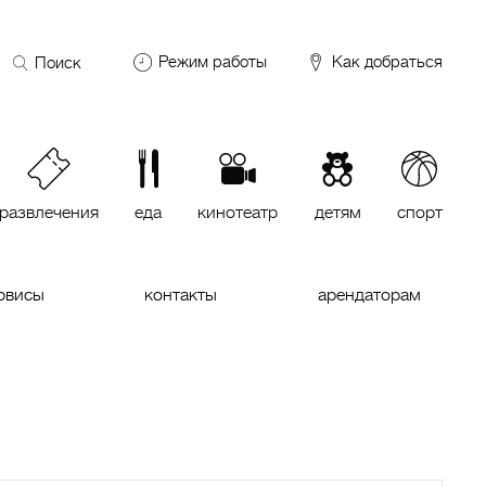
Поиск
Режим работы
Как добраться
по
сайту
DDX Fitness
06:00 – 00:00
ОКЕЙ
09:00 – 24:00
VASILCHUKI Chaihona №1
11:00 –
23:00
развлечения
еда
кинотеатр
детям
спорт
Кинотеатр "МИРАЖ Синема
10:00
до последнего сеанса
рвисы
контакты
арендаторам