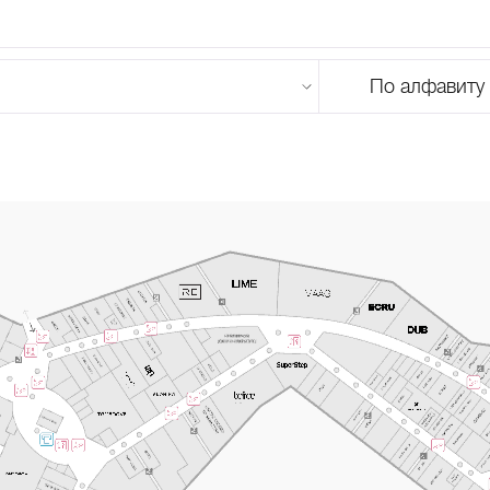
По алфавиту
U
V
W
X
Y
Z
0-9
А
Б
В
Г
Д
Е
Ж
З
И
Й
К
Л
М