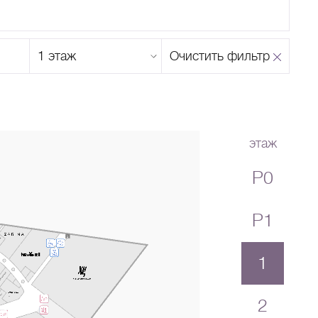
Этаж
Очистить фильтр
магазина
Н
О
П
Р
С
Т
У
Ф
Х
Ц
Ч
Ш
Щ
Ъ
Ы
Ь
Э
Ю
Я
этаж
P0
P1
1
2