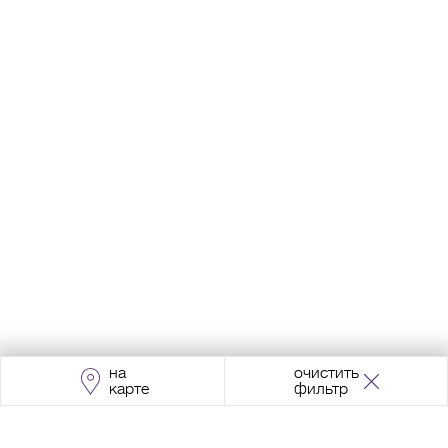
на
очистить
карте
фильтр
Адрес:
Москва, Проспект Мира, 211, корпус