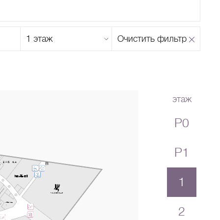
Этаж
Очистить фильтр
магазина
Н
О
П
Р
С
Т
У
Ф
Х
Ц
Ч
Ш
Щ
Ъ
Ы
Ь
Э
Ю
Я
этаж
P0
P1
1
2