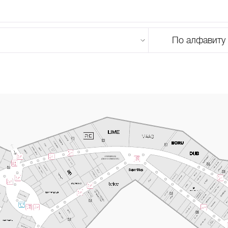
По алфавиту
U
V
W
X
Y
Z
0-9
А
Б
В
Г
Д
Е
Ж
З
И
Й
К
Л
М