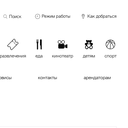
Поиск
Режим работы
Как добраться
по
сайту
DDX Fitness
06:00 – 00:00
ОКЕЙ
09:00 – 24:00
VASILCHUKI Chaihona №1
11:00 –
23:00
развлечения
еда
кинотеатр
детям
спорт
Кинотеатр "МИРАЖ Синема
10:00
до последнего сеанса
рвисы
контакты
арендаторам