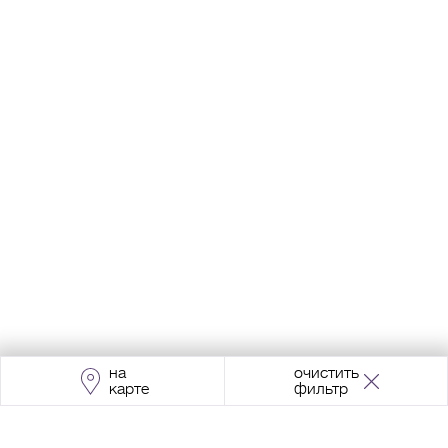
на
очистить
карте
фильтр
Адрес:
Москва, Проспект Мира, 211, корпус