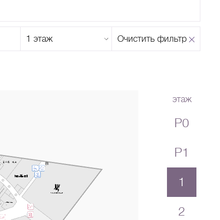
Этаж
Очистить фильтр
магазина
Н
О
П
Р
С
Т
У
Ф
Х
Ц
Ч
Ш
Щ
Ъ
Ы
Ь
Э
Ю
Я
этаж
P0
P1
1
2