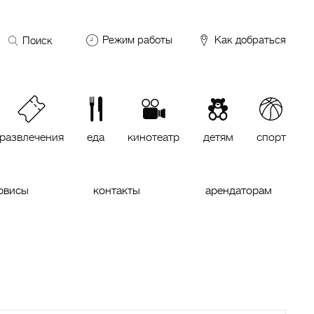
Поиск
Режим работы
Как добраться
по
сайту
DDX Fitness
06:00 – 00:00
ОКЕЙ
09:00 – 24:00
VASILCHUKI Chaihona №1
11:00 –
23:00
развлечения
еда
кинотеатр
детям
спорт
Кинотеатр "МИРАЖ Синема
10:00
до последнего сеанса
рвисы
контакты
арендаторам