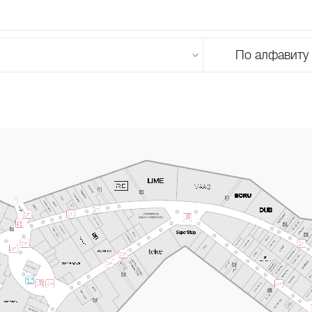
По алфавиту
U
V
W
X
Y
Z
0-9
А
Б
В
Г
Д
Е
Ж
З
И
Й
К
Л
М