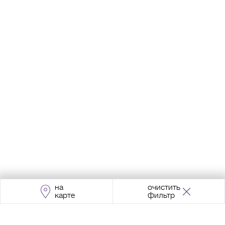
на
очистить
карте
фильтр
Адрес:
Москва, Проспект Мира, 211, корпус