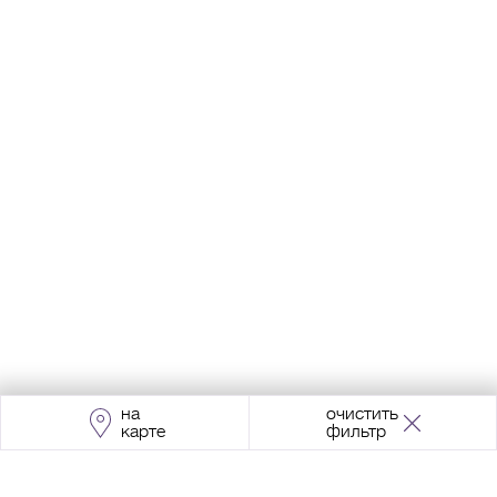
на
очистить
карте
фильтр
Адрес:
Москва, Проспект Мира, 211, корпус