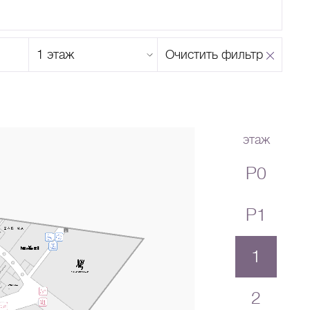
Этаж
Очистить фильтр
магазина
Н
О
П
Р
С
Т
У
Ф
Х
Ц
Ч
Ш
Щ
Ъ
Ы
Ь
Э
Ю
Я
этаж
P0
P1
1
2