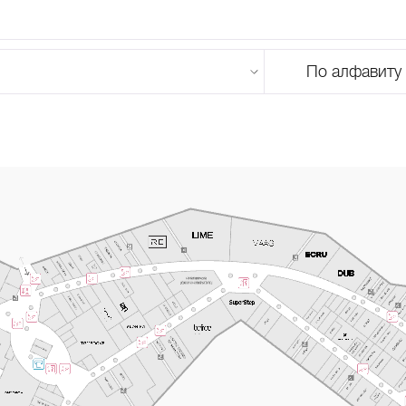
По алфавиту
U
V
W
X
Y
Z
0-9
А
Б
В
Г
Д
Е
Ж
З
И
Й
К
Л
М