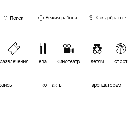
Поиск
Режим работы
Как добраться
по
сайту
DDX Fitness
06:00 – 00:00
ОКЕЙ
09:00 – 24:00
VASILCHUKI Chaihona №1
11:00 –
23:00
развлечения
еда
кинотеатр
детям
спорт
Кинотеатр "МИРАЖ Синема
10:00
до последнего сеанса
рвисы
контакты
арендаторам