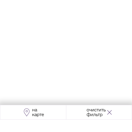
на
очистить
карте
фильтр
Адрес:
Москва, Проспект Мира, 211, корпус