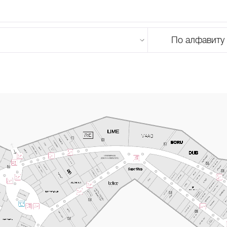
По алфавиту
U
V
W
X
Y
Z
0-9
А
Б
В
Г
Д
Е
Ж
З
И
Й
К
Л
М