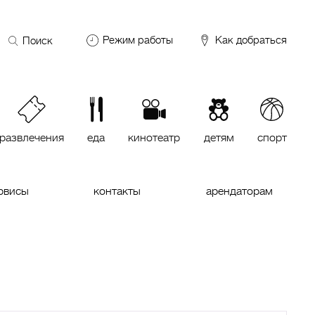
Поиск
Режим работы
Как добраться
по
сайту
DDX Fitness
06:00 – 00:00
ОКЕЙ
09:00 – 24:00
VASILCHUKI Chaihona №1
11:00 –
23:00
развлечения
еда
кинотеатр
детям
спорт
Кинотеатр "МИРАЖ Синема
10:00
до последнего сеанса
рвисы
контакты
арендаторам