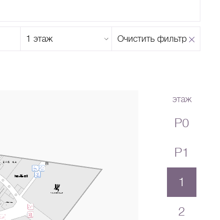
Этаж
Очистить фильтр
магазина
Н
О
П
Р
С
Т
У
Ф
Х
Ц
Ч
Ш
Щ
Ъ
Ы
Ь
Э
Ю
Я
этаж
P0
P1
1
2