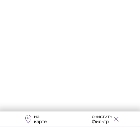
на
очистить
карте
фильтр
Адрес:
Москва, Проспект Мира, 211, корпус