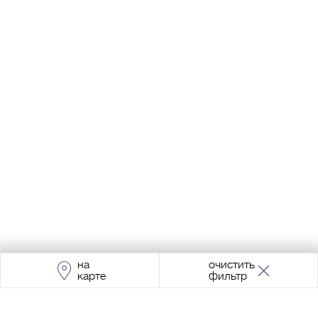
на
очистить
карте
фильтр
Адрес:
Москва, Проспект Мира, 211, корпус