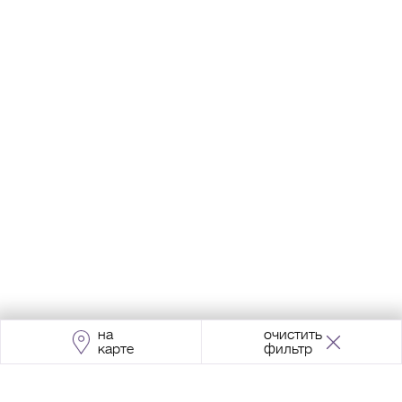
на
очистить
карте
фильтр
Адрес:
Москва, Проспект Мира, 211, корпус