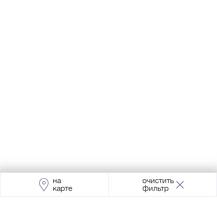
на
очистить
карте
фильтр
Адрес:
Москва, Проспект Мира, 211, корпус