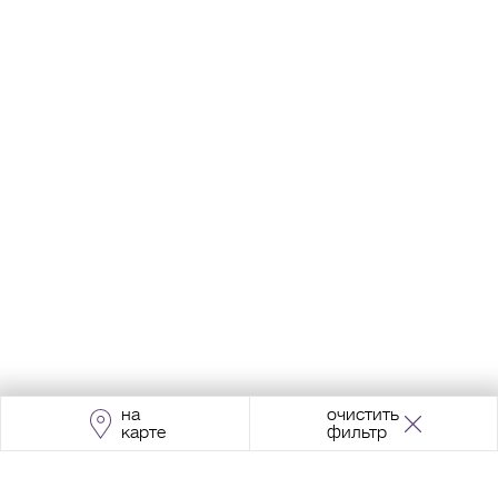
на
очистить
карте
фильтр
Адрес:
Москва, Проспект Мира, 211, корпус