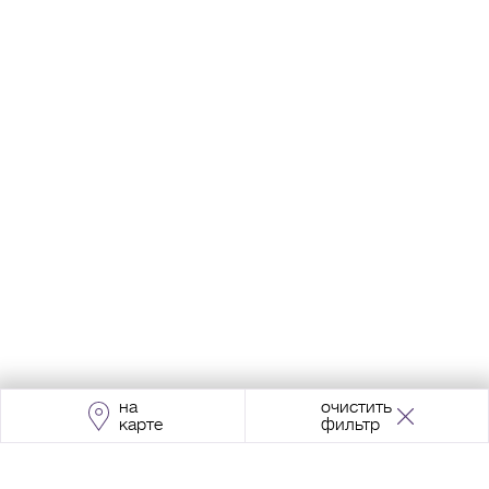
на
очистить
карте
фильтр
Адрес:
Москва, Проспект Мира, 211, корпус