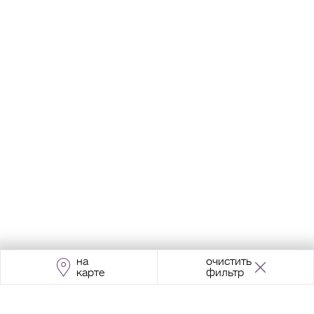
на
очистить
карте
фильтр
Адрес:
Москва, Проспект Мира, 211, корпус