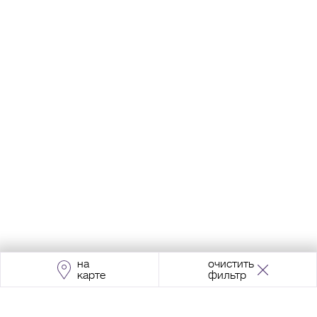
на
очистить
карте
фильтр
Адрес:
Москва, Проспект Мира, 211, корпус