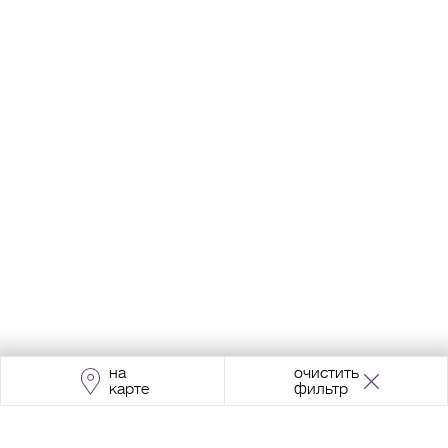
на
очистить
карте
фильтр
Адрес:
Москва, Проспект Мира, 211, корпус