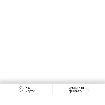
на
очистить
карте
фильтр
Адрес:
Москва, Проспект Мира, 211, корпус