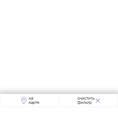
на
очистить
карте
фильтр
Адрес:
Москва, Проспект Мира, 211, корпус