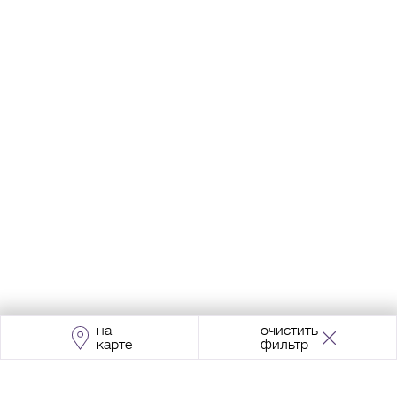
на
очистить
карте
фильтр
Адрес:
Москва, Проспект Мира, 211, корпус