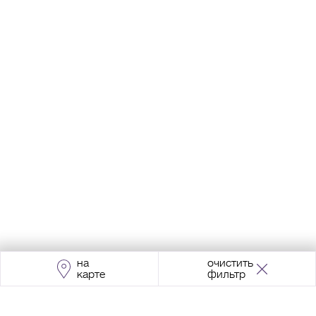
на
очистить
карте
фильтр
Адрес:
Москва, Проспект Мира, 211, корпус