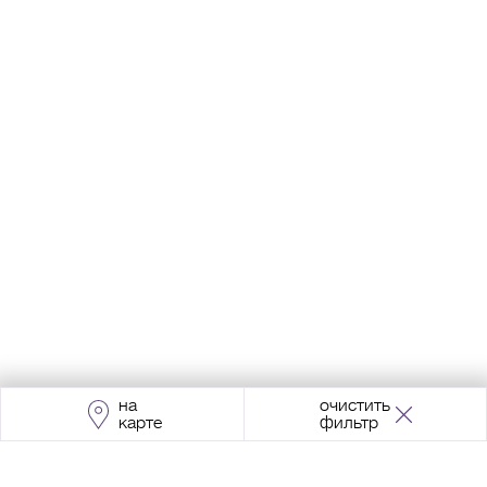
на
очистить
карте
фильтр
Адрес:
Москва, Проспект Мира, 211, корпус