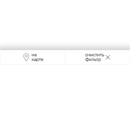
на
очистить
карте
фильтр
Адрес:
Москва, Проспект Мира, 211, корпус
2, МЦК «Ростокино»
+7 (495) 966 64 98