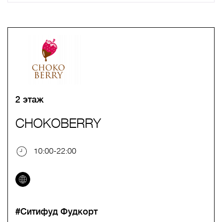
A
B
C
D
E
F
G
H
I
J
K
L
M
N
O
P
Q
R
S
T
U
V
W
X
Y
Z
0-9
А
Б
В
Г
Д
Е
Ж
З
И
Й
К
Л
М
Н
О
П
Р
С
Т
У
Ф
Х
Ц
Ч
Ш
Щ
Ъ
Ы
Ь
Э
Ю
Я
2 этаж
CHOKOBERRY
10:00-22:00
#Ситифуд Фудкорт