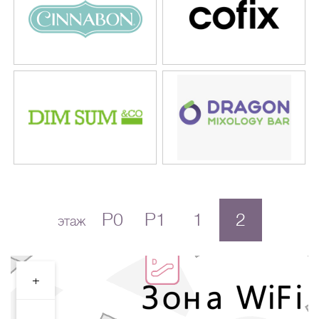
P0
P1
1
2
этаж
+
-