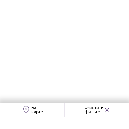
на
очистить
карте
фильтр
Адрес:
Москва, Проспект Мира, 211, корпус