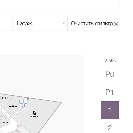
Этаж
Очистить фильтр
магазина
Н
О
П
Р
С
Т
У
Ф
Х
Ц
Ч
Ш
Щ
Ъ
Ы
Ь
Э
Ю
Я
этаж
P0
P1
1
2