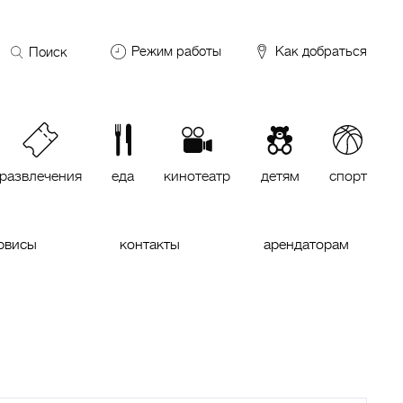
Поиск
Режим работы
Как добраться
по
сайту
DDX Fitness
06:00 – 00:00
ОКЕЙ
09:00 – 24:00
VASILCHUKI Chaihona №1
11:00 –
23:00
развлечения
еда
кинотеатр
детям
спорт
Кинотеатр "МИРАЖ Синема
10:00
до последнего сеанса
рвисы
контакты
арендаторам