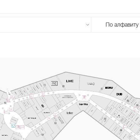
По алфавиту
U
V
W
X
Y
Z
0-9
А
Б
В
Г
Д
Е
Ж
З
И
Й
К
Л
М