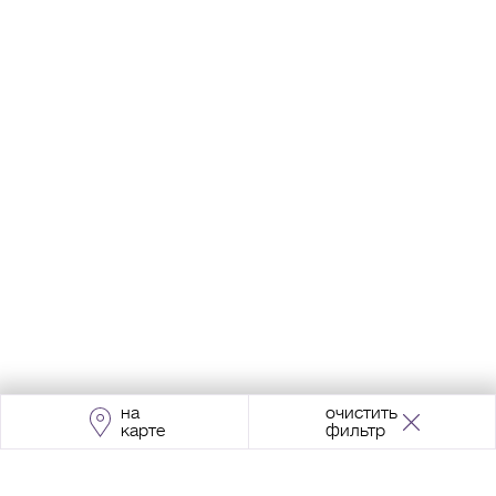
на
очистить
карте
фильтр
Адрес:
Москва, Проспект Мира, 211, корпус