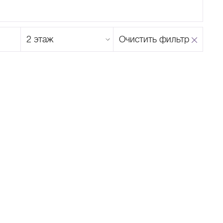
Этаж
Очистить фильтр
магазина
Н
О
П
Р
С
Т
У
Ф
Х
Ц
Ч
Ш
Щ
Ъ
Ы
Ь
Э
Ю
Я