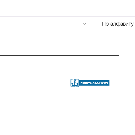
По алфавиту
U
V
W
X
Y
Z
0-9
А
Б
В
Г
Д
Е
Ж
З
И
Й
К
Л
М