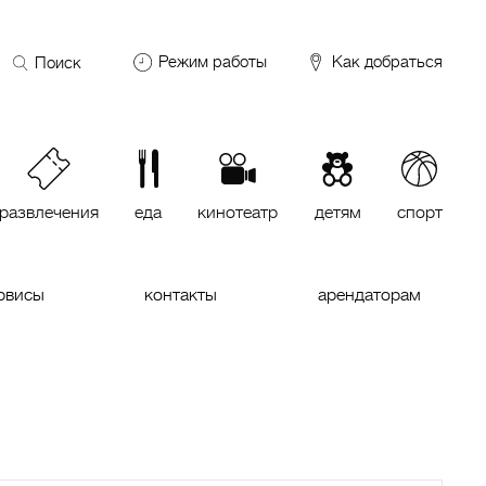
Поиск
Режим работы
Как добраться
по
сайту
DDX Fitness
06:00 – 00:00
ОКЕЙ
09:00 – 24:00
VASILCHUKI Chaihona №1
11:00 –
23:00
развлечения
еда
кинотеатр
детям
спорт
Кинотеатр "МИРАЖ Синема
10:00
до последнего сеанса
рвисы
контакты
арендаторам