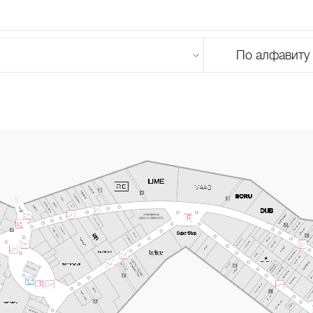
По алфавиту
U
V
W
X
Y
Z
0-9
А
Б
В
Г
Д
Е
Ж
З
И
Й
К
Л
М