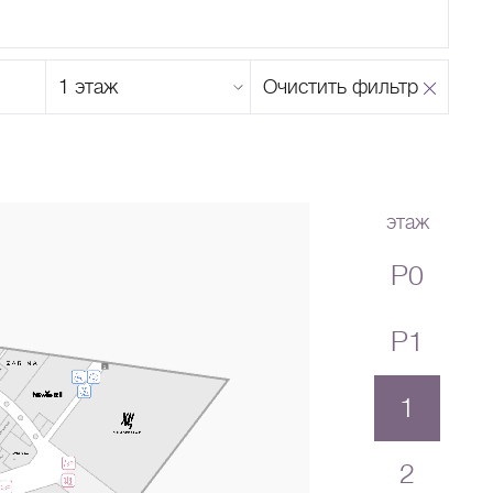
Этаж
Очистить фильтр
магазина
Н
О
П
Р
С
Т
У
Ф
Х
Ц
Ч
Ш
Щ
Ъ
Ы
Ь
Э
Ю
Я
этаж
P0
P1
1
2