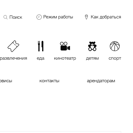
Поиск
Режим работы
Как добраться
по
сайту
DDX Fitness
06:00 – 00:00
ОКЕЙ
09:00 – 24:00
VASILCHUKI Chaihona №1
11:00 –
23:00
развлечения
еда
кинотеатр
детям
спорт
Кинотеатр "МИРАЖ Синема
10:00
до последнего сеанса
рвисы
контакты
арендаторам